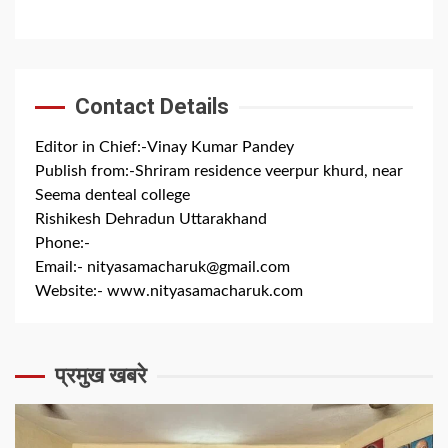
Contact Details
Editor in Chief:-Vinay Kumar Pandey
Publish from:-
Shriram residence veerpur khurd, near
Seema denteal college
Rishikesh Dehradun Uttarakhand
Phone:-
+91 8279844300
Email:-
nityasamacharuk@gmail.com
Website:-
www.nityasamacharuk.com
प्रमुख खबरे