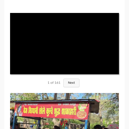
1
of
161
Next