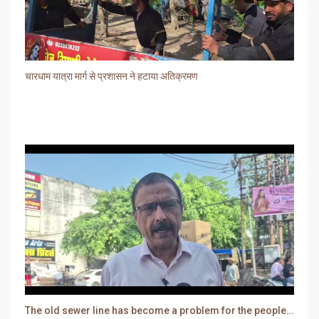
चारधाम यात्रा मार्ग से प्रशासन ने हटाया अतिक्रमण
The old sewer line has become a problem for the people. Sewer water is entering people's houses.