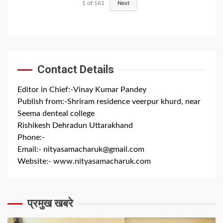
1
of
161
Next
Contact Details
Editor in Chief:-Vinay Kumar Pandey
Publish from:-
Shriram residence veerpur khurd, near
Seema denteal college
Rishikesh Dehradun Uttarakhand
Phone:-
+91 8279844300
Email:-
nityasamacharuk@gmail.com
Website:-
www.nityasamacharuk.com
प्रमुख खबरे