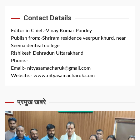
Contact Details
Editor in Chief:-Vinay Kumar Pandey
Publish from:-
Shriram residence veerpur khurd, near
Seema denteal college
Rishikesh Dehradun Uttarakhand
Phone:-
+91 8279844300
Email:-
nityasamacharuk@gmail.com
Website:-
www.nityasamacharuk.com
प्रमुख खबरे