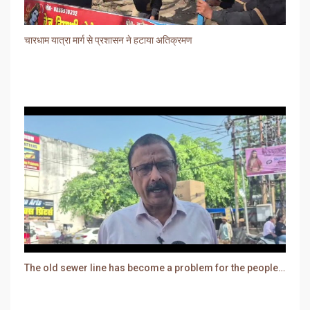
चारधाम यात्रा मार्ग से प्रशासन ने हटाया अतिक्रमण
The old sewer line has become a problem for the people. Sewer water is entering people's houses.