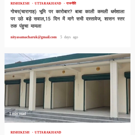
RISHIKESH
UTTARAKHAND
राजनीति
गोचर(चारागाह) भूमि पर कारोबार? बाबा काली कमली धर्मशाला
पर उठे बड़े सवाल,15 दिन में मागे सभी दस्तावेज, शासन स्तर
तक पंहुचा मामला
nityasamacharuk@gmail.com
5 days ago
1 min read
RISHIKESH
UTTARAKHAND