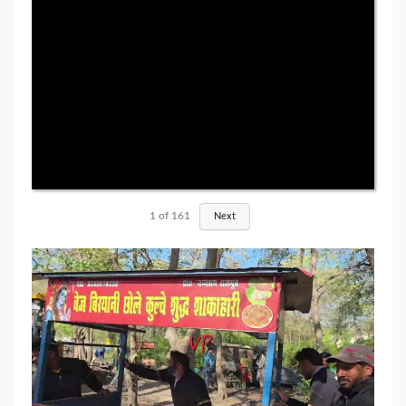
1
of
161
Next