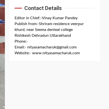
Contact Details
Editor in Chief:-Vinay Kumar Pandey
Publish from:-
Shriram residence veerpur
khurd, near Seema denteal college
Rishikesh Dehradun Uttarakhand
Phone:-
+91 8279844300
Email:-
nityasamacharuk@gmail.com
Website:-
www.nityasamacharuk.com