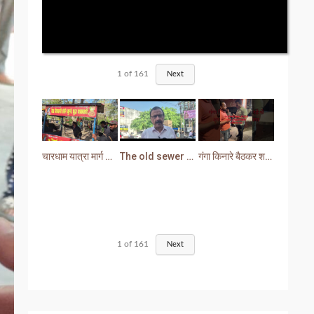
1
of
161
Next
चारधाम यात्रा मार्ग से प्रशासन ने हटाया अतिक्रमण
The old sewer line has become a problem for the people. Sewer water is entering people's houses.
गंगा किनारे बैठकर शराब पीना युवक को पड़ा भारी लोगों ने सिखा दी मर्यादा
1
of
161
Next