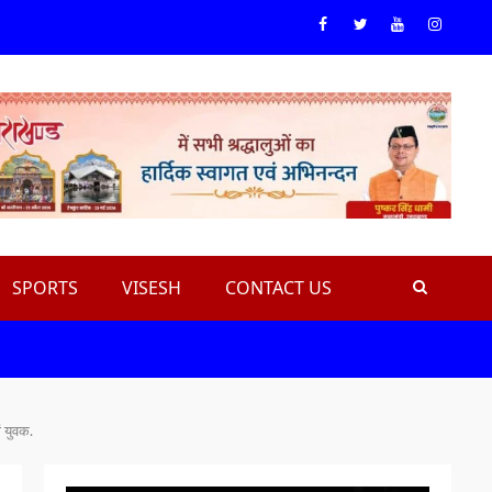
Facebook
Twiteer
Youtube
Instagr
SPORTS
VISESH
CONTACT US
ं युवक.