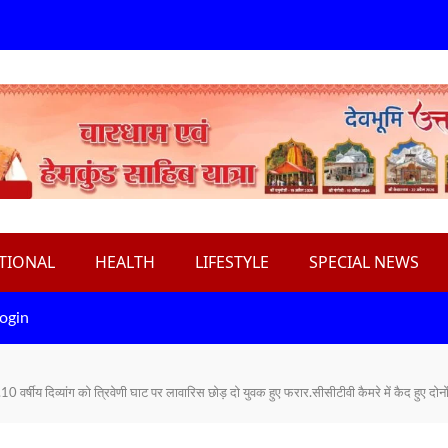
TIONAL
HEALTH
LIFESTYLE
SPECIAL NEWS
ogin
वर्षीय दिव्यांग को त्रिवेणी घाट पर लावारिस छोड़ दो युवक हुए फरार.सीसीटीवी कैमरे में कैद हुए दोनो